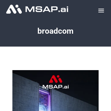
Skip
to
Tog
content
Nav
제품
broadcom
조달물품
컨설팅
교육
이벤트 & 세미나
블로그