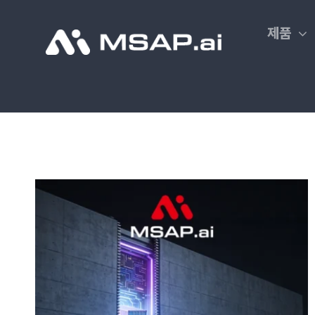
Skip
to
제품
content