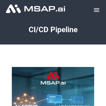
Skip
to
Tog
content
Nav
제품
CI/CD Pipeline
조달물품
컨설팅
교육
이벤트 & 세미나
블로그