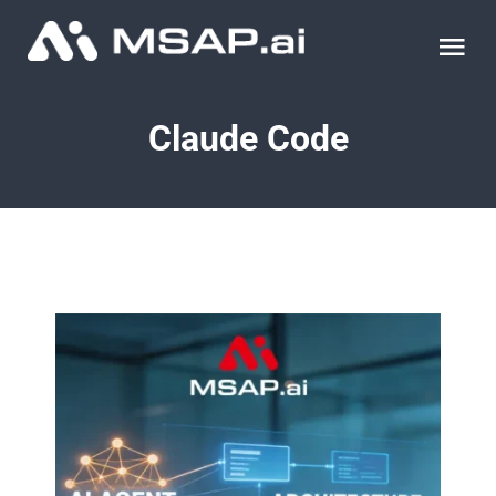
Skip
to
Tog
content
Nav
제품
Claude Code
조달물품
컨설팅
교육
이벤트 & 세미나
블로그