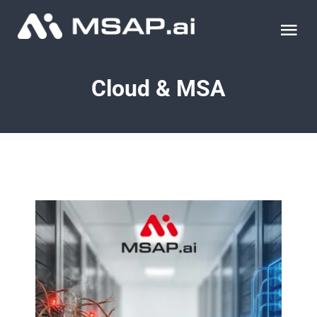
Skip
to
Tog
content
Nav
제품
Cloud & MSA
조달물품
컨설팅
교육
이벤트 & 세미나
블로그