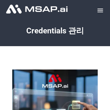
Skip
to
Tog
content
Nav
제품
Credentials 관리
조달물품
컨설팅
교육
이벤트 & 세미나
블로그