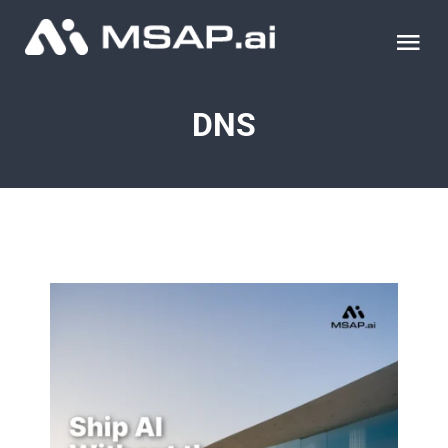
Skip
to
Tog
content
Nav
제품
DNS
조달물품
컨설팅
교육
이벤트 & 세미나
블로그