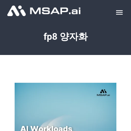
Skip
to
Tog
content
Nav
제품
fp8 양자화
조달물품
컨설팅
교육
이벤트 & 세미나
블로그