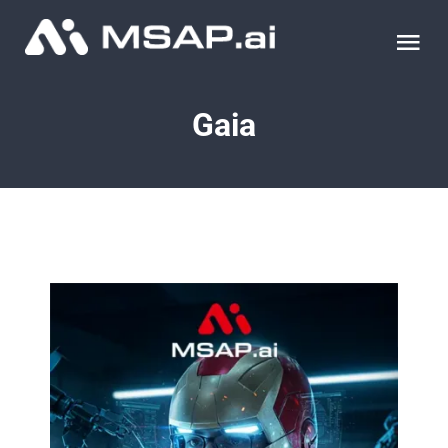
Skip
to
Tog
content
Nav
제품
Gaia
조달물품
컨설팅
교육
이벤트 & 세미나
블로그