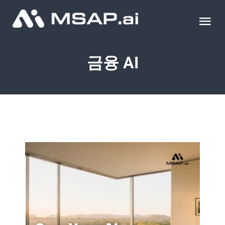
Skip
to
Tog
content
Nav
제품
금융 AI
조달물품
컨설팅
교육
이벤트 & 세미나
블로그