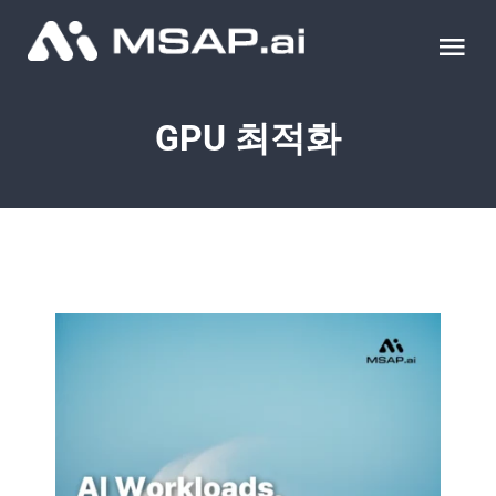
Skip
to
Tog
content
Nav
제품
GPU 최적화
조달물품
컨설팅
교육
이벤트 & 세미나
블로그