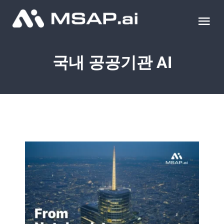
Skip
to
Tog
content
Nav
제품
국내 공공기관 AI
조달물품
컨설팅
교육
이벤트 & 세미나
블로그