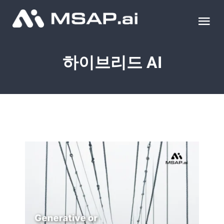
Skip
to
Tog
content
Nav
제품
하이브리드 AI
조달물품
컨설팅
교육
이벤트 & 세미나
블로그