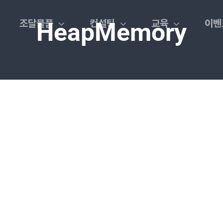
조달물품
컨설팅
교육
이벤
HeapMemory