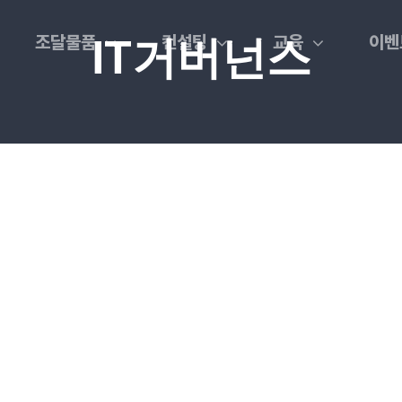
조달물품
컨설팅
교육
이벤
IT거버넌스