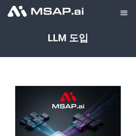
Skip
to
Tog
content
Nav
제품
LLM 도입
조달물품
컨설팅
교육
이벤트 & 세미나
블로그