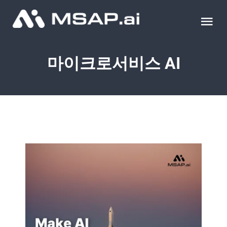
Skip
to
Tog
content
Nav
제품
마이크로서비스 AI
조달물품
컨설팅
교육
이벤트 & 세미나
블로그