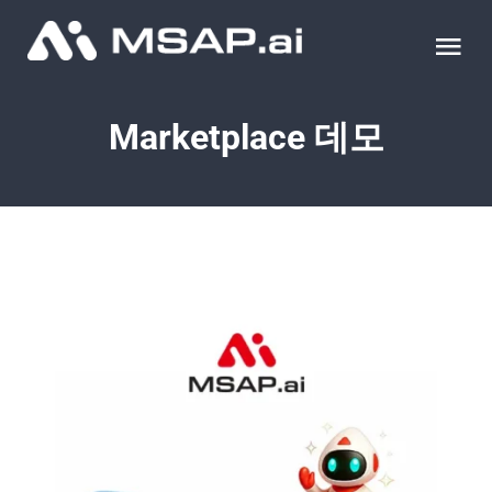
Skip
to
Tog
content
Nav
제품
Marketplace 데모
조달물품
컨설팅
교육
이벤트 & 세미나
블로그