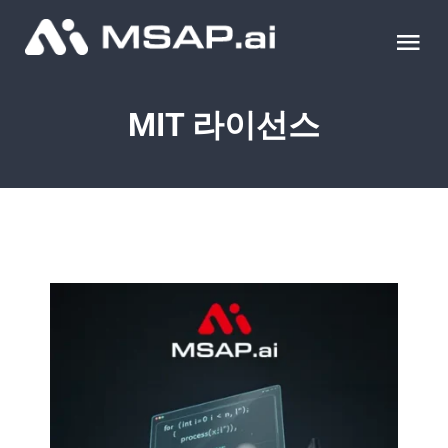
Skip
to
Tog
content
Nav
제품
MIT 라이선스
조달물품
컨설팅
교육
이벤트 & 세미나
블로그