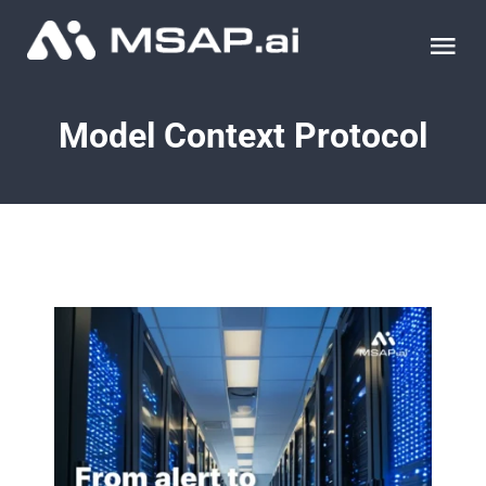
Skip
to
Tog
content
Nav
제품
Model Context Protocol
조달물품
컨설팅
교육
이벤트 & 세미나
블로그