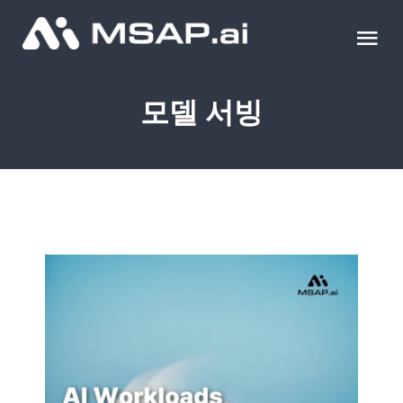
Skip
to
Tog
content
Nav
제품
모델 서빙
조달물품
컨설팅
교육
이벤트 & 세미나
블로그