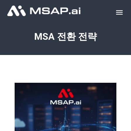
Skip
to
Tog
content
Nav
제품
MSA 전환 전략
조달물품
컨설팅
교육
이벤트 & 세미나
블로그