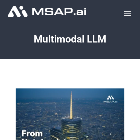
Skip
to
Tog
content
Nav
제품
Multimodal LLM
조달물품
컨설팅
교육
이벤트 & 세미나
블로그