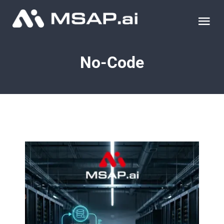
Skip
to
Tog
content
Nav
제품
No-Code
조달물품
컨설팅
교육
이벤트 & 세미나
블로그