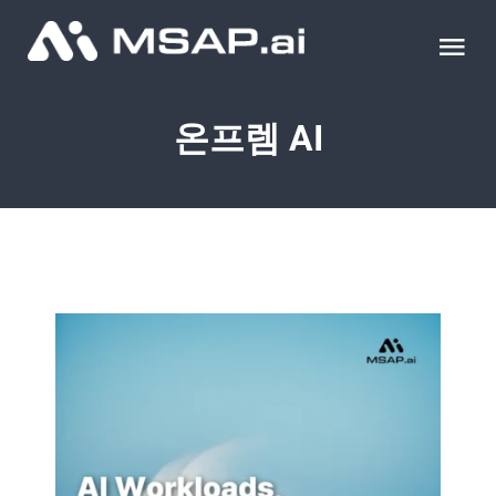
Skip
to
Tog
content
Nav
제품
온프렘 AI
조달물품
컨설팅
교육
이벤트 & 세미나
블로그