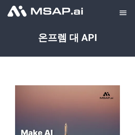
Skip
to
Tog
content
Nav
제품
온프렘 대 API
조달물품
컨설팅
교육
이벤트 & 세미나
블로그