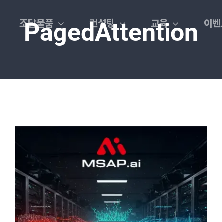
조달물품
컨설팅
교육
이벤
PagedAttention