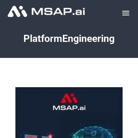
Skip
to
Tog
content
Nav
제품
PlatformEngineering
조달물품
컨설팅
교육
이벤트 & 세미나
블로그