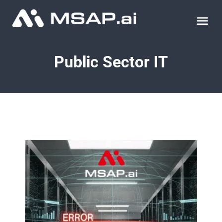
Skip
to
Tog
content
Nav
제품
Public Sector IT
조달물품
컨설팅
교육
이벤트 & 세미나
블로그