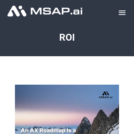
Skip
to
Tog
content
Nav
제품
ROI
조달물품
컨설팅
교육
이벤트 & 세미나
블로그