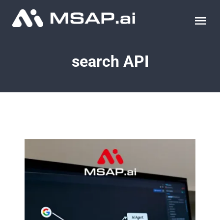
Skip
to
Tog
content
Nav
제품
search API
조달물품
컨설팅
교육
이벤트 & 세미나
블로그