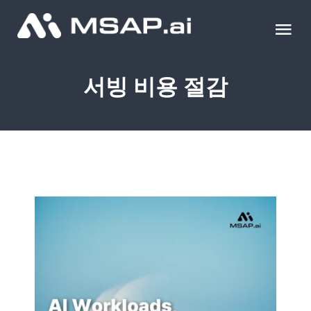
Skip
to
Tog
content
Nav
제품
서빙 비용 절감
조달물품
컨설팅
교육
이벤트 & 세미나
블로그