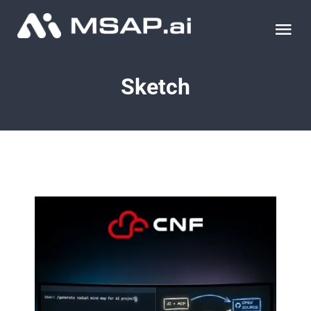
Skip
to
Tog
content
Nav
제품
Sketch
조달물품
컨설팅
교육
이벤트 & 세미나
블로그