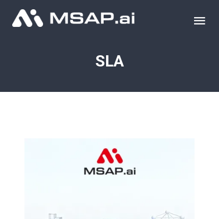
Skip
to
Tog
content
Nav
제품
SLA
조달물품
컨설팅
교육
이벤트 & 세미나
블로그