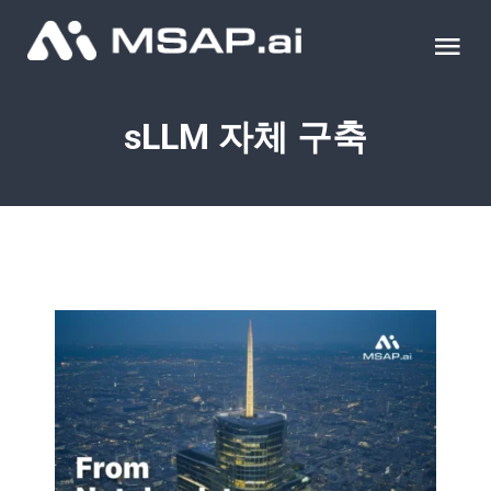
Skip
to
Tog
content
Nav
제품
sLLM 자체 구축
조달물품
컨설팅
교육
이벤트 & 세미나
블로그