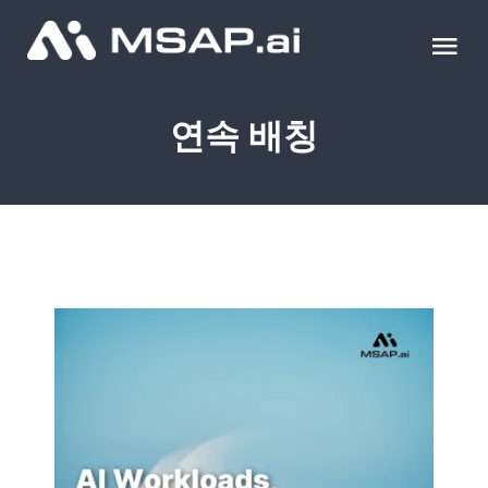
Skip
to
Tog
content
Nav
제품
연속 배칭
조달물품
컨설팅
교육
이벤트 & 세미나
블로그