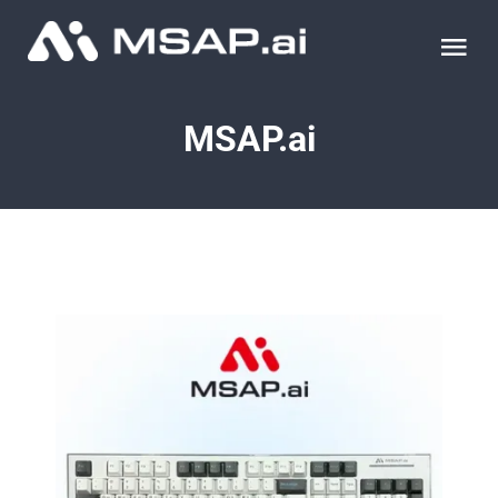
Skip
to
Tog
content
Nav
제품
MSAP.ai
조달물품
컨설팅
교육
이벤트 & 세미나
블로그