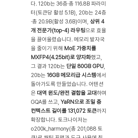
다. 120b는 36층·총 116.8B 파라미
터(토큰당 활성 5.1B), 20b는 24층
·총 20.9B(활성 3.6B)이며,
상위 4
개 전문가(top-4) 라우팅
으로 효율
을 끌어올렸습니다. 메모리 발자국
을 줄이기 위해
MoE 가중치를
MXFP4(4.25bit)로 양자화
했고,
그 결과 120b는
단일 80GB GPU
,
20b는
16GB 메모리급 시스템
에서
돌아가도록 만들었습니다. 어텐션
은
대역 윈도/완전 결합을 교대
하며
GQA를 쓰고,
YaRN으로 조밀 층
컨텍스트 길이를 131,072 토큰
까지
확장합니다. 토크나이저는
o200k_harmony(총 201,088 토
큰)로 채팅 포맷과 도구 사용에 최