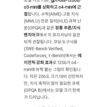
모델 카드 기준,
gpt-oss-120b는
o3-mini를 상회하고 o4-mini에 근
접
합니다. 수학(AIME)·고등 지식
(MMLU)·전문 질의(HLE)·과학 난
문(GPQA)과 같은
정통 추론/지식
벤치마크
에서 이 포지셔닝이 일관
되게 관찰됩니다. 코딩·도구사용
(SWE-Bench Verified,
Codeforces, τ-Bench)에서는
에
이전틱 강화 효과
로 120b가 o4-
mini에 바짝 붙는 그림이 확인됩니
다. 작은 20b도 크기 대비 선전하지
만, 지식 축적이 많이 필요한 과제
(GPQA 등)에서는 모델 크기 한계
가 드러납니다.