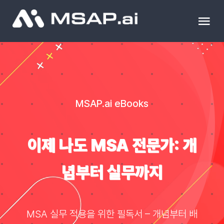
Skip
to
Tog
content
Nav
제품
조달물품
MSAP.ai eBooks
컨설팅
이제 나도 MSA 전문가: 개
교육
념부터 실무까지
이벤트 & 세미나
MSA 실무 적용을 위한 필독서 – 개념부터 배
블로그