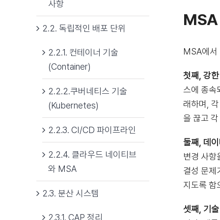
사항
MSA
2.2. 독립적인 배포 단위
MSA에서
2.2.1. 컨테이너 기술
(Container)
첫째, 강한 
스에 종속
2.2.2.쿠버네티스 기술
래하며, 
(Kubernetes)
을 끊고 
2.2.3. CI/CD 파이프라인
둘째, 데
2.2.4. 클라우드 네이티브
변경 사항
와 MSA
결성 문제
지도록 함
2.3. 분산 시스템
셋째, 기술
2.3.1. CAP 정리