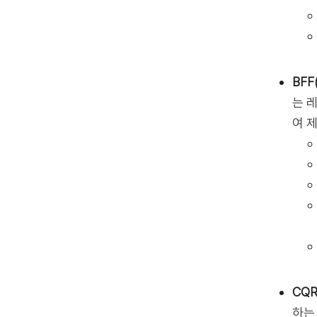
BFF(
는 
여 
CQR
하는