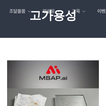
조달물품
컨설팅
교육
이벤
고가용성