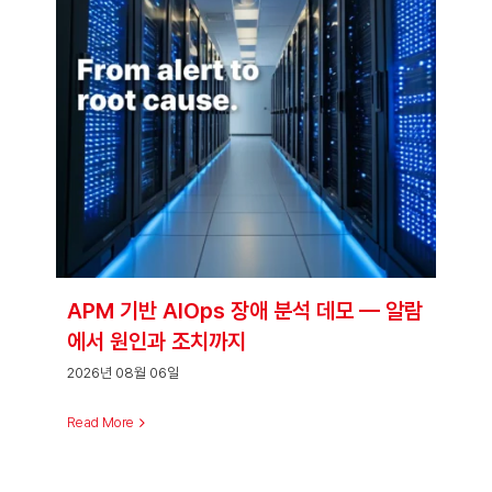
례
로
보
는
생
존
복
구
매
뉴
얼