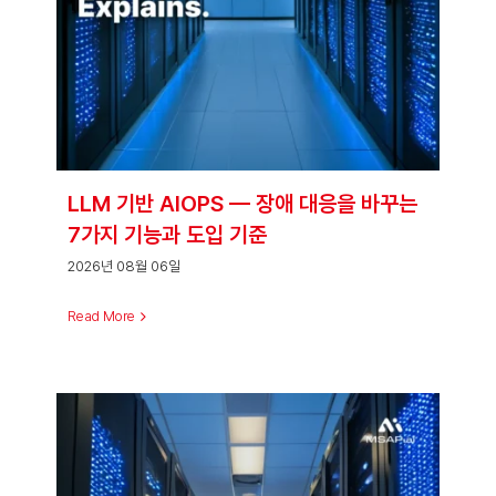
By
MSAP.ai 마케팅2
Published On: 2025년 10월 30일
글
Categories:
Blog
,
Blog Home
,
MSA Blog
에 댓글 닫힘
로
Tags:
DRaaS
,
IDC
,
Kubernetes
,
MSA
,
고가용성
,
글로벌데이터센
벌
터
,
글로벌사례
,
데이터센터
,
리튬이온배터리
,
복구전략
,
비즈니스연속
데
성
,
사이버공격
,
재난복구
,
재해복구
,
전쟁
,
지진
,
클라우드네이티브
,
클
이
라우드인프라
,
화재사고
,
회복탄력성
터
센
터
화
재
·
지
Share This Story,
진
실
제
Choose Your Platform!
사