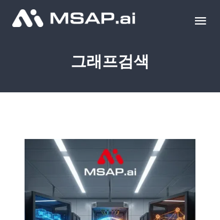
Skip
to
Tog
content
Nav
제품
그래프검색
조달물품
컨설팅
교육
이벤트 & 세미나
블로그