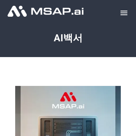
Skip
to
Tog
content
Nav
제품
AI백서
조달물품
컨설팅
교육
이벤트 & 세미나
블로그