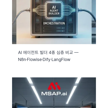
자료실
기술지원
회사
AI 에이전트 빌더 4종 심층 비교 —
N8n·Flowise·Dify·LangFlow
Search
for: