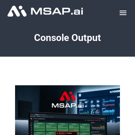
Skip
to
Tog
content
Nav
제품
Console Output
조달물품
컨설팅
교육
이벤트 & 세미나
블로그