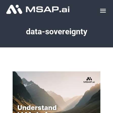
Skip
to
Tog
content
Nav
제품
data-sovereignty
조달물품
컨설팅
교육
이벤트 & 세미나
블로그