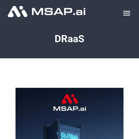
Skip
to
Tog
content
Nav
제품
DRaaS
조달물품
컨설팅
교육
이벤트 & 세미나
블로그