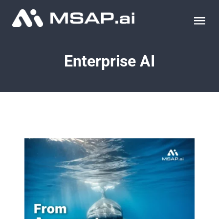
Skip
to
Tog
content
Nav
제품
Enterprise AI
조달물품
컨설팅
교육
이벤트 & 세미나
블로그