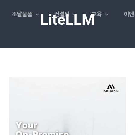
조달물품
컨설팅
교육
이벤
LiteLLM