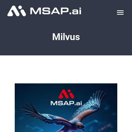
Skip
to
Tog
content
Nav
제품
Milvus
조달물품
컨설팅
교육
이벤트 & 세미나
블로그